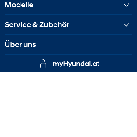
Modelle
Service & Zubehör
Über uns
myHyundai.at
Kontakt
|
Impressum
|
Datenschutzerklärung
|
EU Data Act
© Copyright Autohaus Lamm GmbH
Trotz sorgfältiger inhaltlicher Kontrolle bleiben